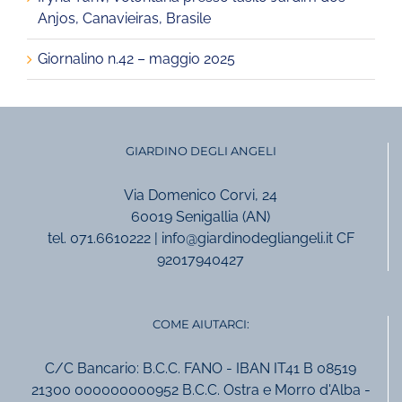
Anjos, Canavieiras, Brasile
Giornalino n.42 – maggio 2025
GIARDINO DEGLI ANGELI
Via Domenico Corvi, 24
60019 Senigallia (AN)
tel. 071.6610222 | info@giardinodegliangeli.it CF
92017940427
COME AIUTARCI:
C/C Bancario: B.C.C. FANO - IBAN IT41 B 08519
21300 000000000952 B.C.C. Ostra e Morro d'Alba -