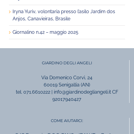
Iryna Yuriv, volontaria presso l’asilo Jardim dos
Anjos, Canavieiras, Brasile
Giornalino n.42 – maggio 2025
GIARDINO DEGLI ANGELI
Via Domenico Corvi, 24
60019 Senigallia (AN)
tel. 071.6610222 | info@giardinodegliangeli.it CF
92017940427
COME AIUTARCI: