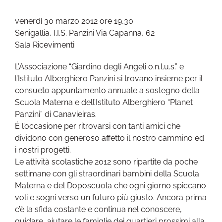
venerdì 30 marzo 2012 ore 19,30
Senigallia, I.I.S. Panzini Via Capanna, 62
Sala Ricevimenti
L’Associazione “Giardino degli Angeli o.n.l.u.s.” e
l’Istituto Alberghiero Panzini si trovano insieme per il
consueto appuntamento annuale a sostegno della
Scuola Materna e dell’Istituto Alberghiero “Planet
Panzini” di Canavieiras.
È l’occasione per ritrovarsi con tanti amici che
dividono con generoso affetto il nostro cammino ed
i nostri progetti.
Le attività scolastiche 2012 sono ripartite da poche
settimane con gli straordinari bambini della Scuola
Materna e del Doposcuola che ogni giorno spiccano
voli e sogni verso un futuro più giusto. Ancora prima
c’è la sfida costante e continua nel conoscere,
guidare, aiutare le famiglie dei quartieri prossimi alla