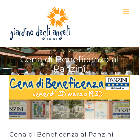
Skip
to
content
Cena di Beneficenza al
Panzini
View
Larger
Image
Cena di Beneficenza al Panzini