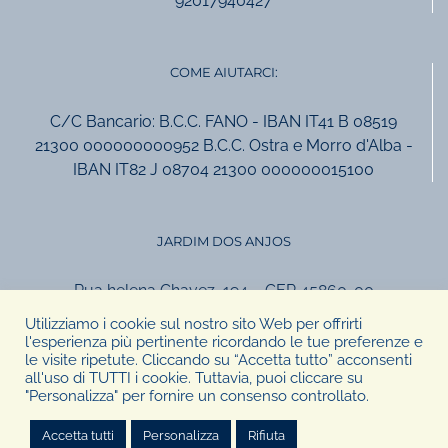
92017940427
COME AIUTARCI:
C/C Bancario: B.C.C. FANO - IBAN IT41 B 08519
21300 000000000952 B.C.C. Ostra e Morro d'Alba -
IBAN IT82 J 08704 21300 000000015100
JARDIM DOS ANJOS
Rua helena Chavez, 194 – CEP 45860-00
Canavieiras, Bahia, Brasil
Utilizziamo i cookie sul nostro sito Web per offrirti
tel +55.73.999957924
l'esperienza più pertinente ricordando le tue preferenze e
le visite ripetute. Cliccando su “Accetta tutto” acconsenti
ass.giardino@gmail.com
all'uso di TUTTI i cookie. Tuttavia, puoi cliccare su
"Personalizza" per fornire un consenso controllato.
Accetta tutti
Personalizza
Rifiuta