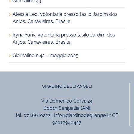
Giornalino 43
Alessia Leo, volontaria presso l’asilo Jardim dos
Anjos, Canavieiras, Brasile
Iryna Yuriv, volontaria presso l’asilo Jardim dos
Anjos, Canavieiras, Brasile
Giornalino n.42 – maggio 2025
GIARDINO DEGLI ANGELI
Via Domenico Corvi, 24
60019 Senigallia (AN)
tel. 071.6610222 | info@giardinodegliangeli.it CF
92017940427