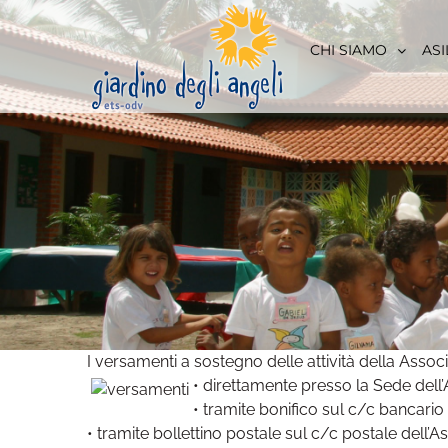
Skip
to
CHI SIAMO
ASI
content
I versamenti a sostegno delle attività della Assoc
• direttamente presso la Sede dell
• tramite bonifico sul c/c bancario
• tramite bollettino postale sul c/c postale dell’A