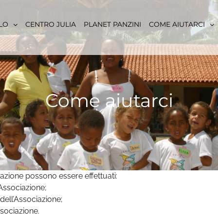
LO
CENTRO JULIA
PLANET PANZINI
COME AIUTARCI
Come aiutarci
iazione possono essere effettuati:
’Associazione;
 dell’Associazione;
ssociazione.