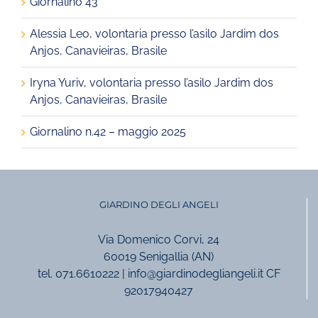
Giornalino 43
Alessia Leo, volontaria presso l’asilo Jardim dos
Anjos, Canavieiras, Brasile
Iryna Yuriv, volontaria presso l’asilo Jardim dos
Anjos, Canavieiras, Brasile
Giornalino n.42 – maggio 2025
GIARDINO DEGLI ANGELI
Via Domenico Corvi, 24
60019 Senigallia (AN)
tel. 071.6610222 | info@giardinodegliangeli.it CF
92017940427