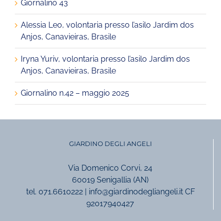
Giornalino 43
Alessia Leo, volontaria presso l’asilo Jardim dos
Anjos, Canavieiras, Brasile
Iryna Yuriv, volontaria presso l’asilo Jardim dos
Anjos, Canavieiras, Brasile
Giornalino n.42 – maggio 2025
GIARDINO DEGLI ANGELI
Via Domenico Corvi, 24
60019 Senigallia (AN)
tel. 071.6610222 | info@giardinodegliangeli.it CF
92017940427