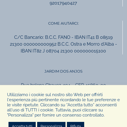
92017940427
COME AIUTARCI:
C/C Bancario: B.C.C. FANO - IBAN IT41 B 08519
21300 000000000952 B.C.C. Ostra e Morro d'Alba -
IBAN IT82 J 08704 21300 000000015100
JARDIM DOS ANJOS
Rua helena Chavez, 194 – CEP 45860-00
Canavieiras, Bahia, Brasil
Utilizziamo i cookie sul nostro sito Web per offrirti
tel +55.73.999957924
l'esperienza più pertinente ricordando le tue preferenze e
le visite ripetute. Cliccando su “Accetta tutto” acconsenti
ass.giardino@gmail.com
all'uso di TUTTI i cookie. Tuttavia, puoi cliccare su
"Personalizza" per fornire un consenso controllato.
Accetta tutti
Personalizza
Rifiuta