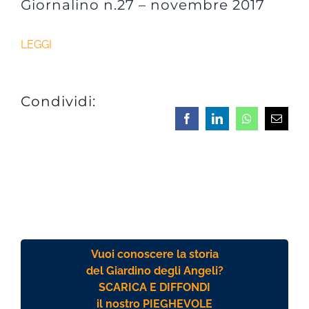
Giornalino n.27 – novembre 2017
LEGGI
Condividi:
Facebook
LinkedIn
Whatsapp
Email
Vuoi conoscere la storia
del Giardino degli Angeli?
SCARICA E DIFFONDI
il nostro PIEGHEVOLE