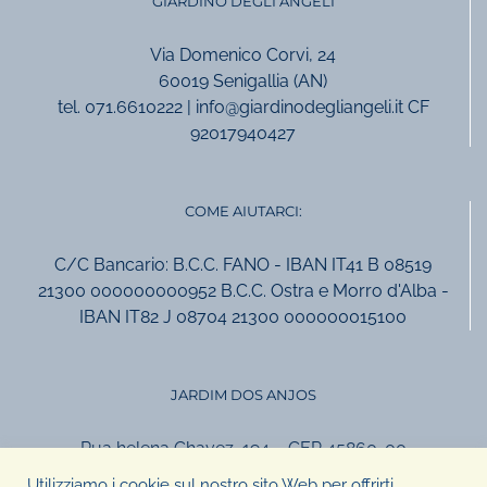
GIARDINO DEGLI ANGELI
Via Domenico Corvi, 24
60019 Senigallia (AN)
tel. 071.6610222 | info@giardinodegliangeli.it CF
92017940427
COME AIUTARCI:
C/C Bancario: B.C.C. FANO - IBAN IT41 B 08519
21300 000000000952 B.C.C. Ostra e Morro d'Alba -
IBAN IT82 J 08704 21300 000000015100
JARDIM DOS ANJOS
Rua helena Chavez, 194 – CEP 45860-00
Canavieiras, Bahia, Brasil
Utilizziamo i cookie sul nostro sito Web per offrirti