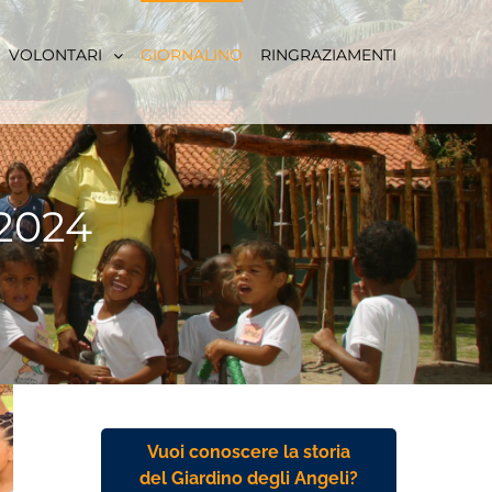
VOLONTARI
GIORNALINO
RINGRAZIAMENTI
 2024
Vuoi conoscere la storia
del Giardino degli Angeli?