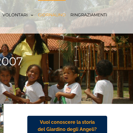
VOLONTARI
GIORNALINO
RINGRAZIAMENTI
2007
Vuoi conoscere la storia
del Giardino degli Angeli?