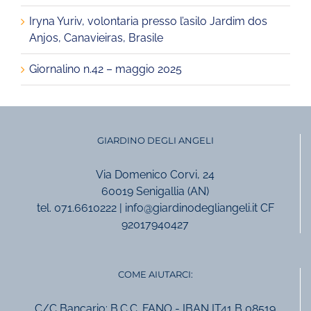
Iryna Yuriv, volontaria presso l’asilo Jardim dos
Anjos, Canavieiras, Brasile
Giornalino n.42 – maggio 2025
GIARDINO DEGLI ANGELI
Via Domenico Corvi, 24
60019 Senigallia (AN)
tel. 071.6610222 | info@giardinodegliangeli.it CF
92017940427
COME AIUTARCI:
C/C Bancario: B.C.C. FANO - IBAN IT41 B 08519