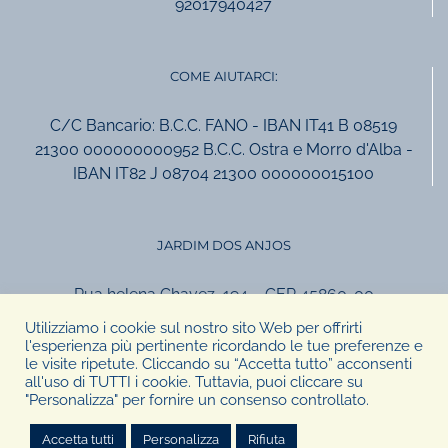
92017940427
COME AIUTARCI:
C/C Bancario: B.C.C. FANO - IBAN IT41 B 08519
21300 000000000952 B.C.C. Ostra e Morro d'Alba -
IBAN IT82 J 08704 21300 000000015100
JARDIM DOS ANJOS
Rua helena Chavez, 194 – CEP 45860-00
Canavieiras, Bahia, Brasil
Utilizziamo i cookie sul nostro sito Web per offrirti
tel +55.73.999957924
l'esperienza più pertinente ricordando le tue preferenze e
le visite ripetute. Cliccando su “Accetta tutto” acconsenti
ass.giardino@gmail.com
all'uso di TUTTI i cookie. Tuttavia, puoi cliccare su
"Personalizza" per fornire un consenso controllato.
Accetta tutti
Personalizza
Rifiuta