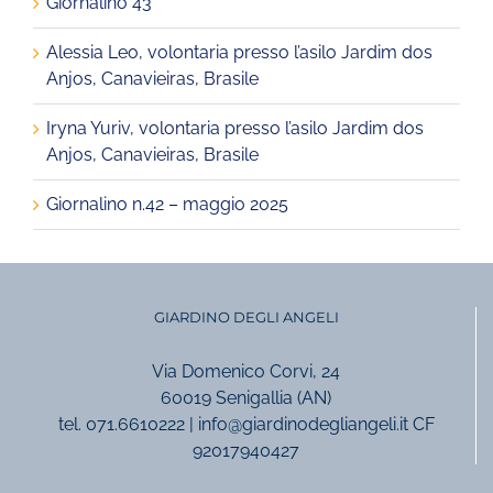
Giornalino 43
Alessia Leo, volontaria presso l’asilo Jardim dos
Anjos, Canavieiras, Brasile
Iryna Yuriv, volontaria presso l’asilo Jardim dos
Anjos, Canavieiras, Brasile
Giornalino n.42 – maggio 2025
GIARDINO DEGLI ANGELI
Via Domenico Corvi, 24
60019 Senigallia (AN)
tel. 071.6610222 | info@giardinodegliangeli.it CF
92017940427