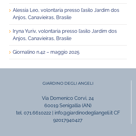
Alessia Leo, volontaria presso l’asilo Jardim dos
Anjos, Canavieiras, Brasile
Iryna Yuriv, volontaria presso l’asilo Jardim dos
Anjos, Canavieiras, Brasile
Giornalino n.42 – maggio 2025
GIARDINO DEGLI ANGELI
Via Domenico Corvi, 24
60019 Senigallia (AN)
tel. 071.6610222 | info@giardinodegliangeli.it CF
92017940427