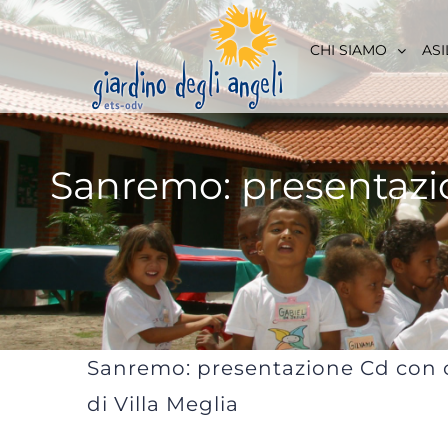
Skip
to
CHI SIAMO
ASI
content
Sanremo: presentazio
Sanremo: presentazione Cd con c
di Villa Meglia