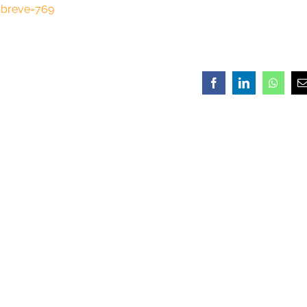
d_breve=769
Facebook
LinkedIn
Whats