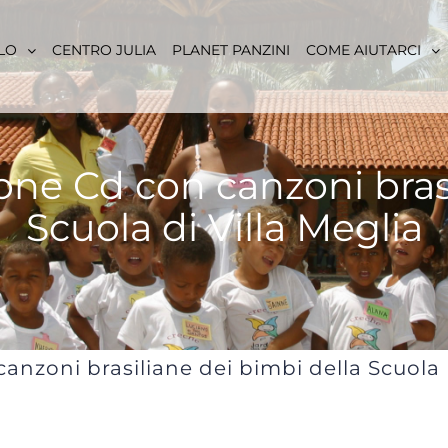
LO
CENTRO JULIA
PLANET PANZINI
COME AIUTARCI
ne Cd con canzoni brasi
Scuola di Villa Meglia
anzoni brasiliane dei bimbi della Scuola