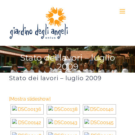
Skip
to
content
Stato dei lavori – luglio
2009
Stato dei lavori – luglio 2009
[Mostra slideshow]