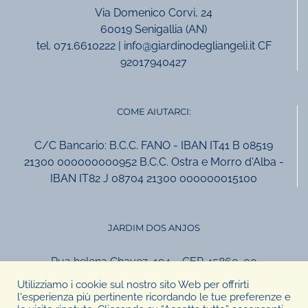
Via Domenico Corvi, 24
60019 Senigallia (AN)
tel. 071.6610222 | info@giardinodegliangeli.it CF
92017940427
COME AIUTARCI:
C/C Bancario: B.C.C. FANO - IBAN IT41 B 08519
21300 000000000952 B.C.C. Ostra e Morro d'Alba -
IBAN IT82 J 08704 21300 000000015100
JARDIM DOS ANJOS
Rua helena Chavez, 194 – CEP 45860-00
Canavieiras, Bahia, Brasil
Utilizziamo i cookie sul nostro sito Web per offrirti
tel +55.73.999957924
l'esperienza più pertinente ricordando le tue preferenze e