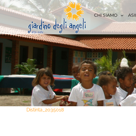
Skip
to
CHI SIAMO
ASI
content
Distinta_2035018